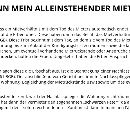
NN MEIN ALLEINSTEHENDER MIET
dass ein Mietverhältnis mit dem Tod des Mieters automatisch endet. 
uf die Erben über. Diese haben dann das Recht, das Mietverhältnis
GB). Diese Frist beginnt mit dem Tag, an dem sie vom Tod des Mie
ohnung bis zum Ablauf der Kündigungsfrist zu räumen sowie die la
eichen, um eventuell vorhandene Mietrückstände oder Ansprüche 
udecken, haften die Erben. Umgekehrt haben die Erben Anspruch 
lagen diese die Erbschaft aus, ist die Beantragung einer Nachlas
1961 BGB). Der anschließend vom Gericht bestimmte Nachlasspfleg
 Wohnung, Begleichung der Mietrückstände usw.) sowie um das e
kostendeckend, wird der Nachlasspfleger die Wohnung nicht räume
l hat dann der Vermieter den sogenannten „schwarzen Peter“, da a
g mit der – sofern vorhandenen – Kaution ist dann in manchen Fäll