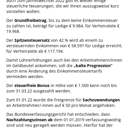
auch zum Jahreswechsel 2022 gibt es wieder einige
steuerliche Neuerungen, die wir Ihnen auszugsweise kurz
vorstellen wollen:
Der
Grundfreibetrag
, bis zu dem keine Einkommensteuer
zu zahlen ist, beträgt für Ledige € 9.984, für Verheiratete €
19.968.
Der
Spitzensteuersatz
von 42 % wird ab einem zu
versteuernden Einkommen von € 58.597 für Ledige erreicht,
für Verheiratete ab € 117.194.
Damit Lohnerhöhungen auch bei den Arbeitnehmern/innen
im Geldbeutel ankommen, soll die
„kalte Progression“
durch eine Änderung des Einkommensteuertarifs
vermieden werden.
Der
steuerfreie Bonus
in Höhe von € 1.500 kann noch bis
zum 31.03.22 ausgezahlt werden.
Zum 01.01.22 wurde die Freigrenze für
Sachzuwendungen
an Arbeitnehmer/-innen auf € 50 pro Monat angehoben.
Das Bundesverfassungsgericht hat entschieden, dass
Nachzahlungszinsen ab
dem 01.01.2019 verfassungswidrig
sind und neu geregelt werden müssen. Hierfür hat der